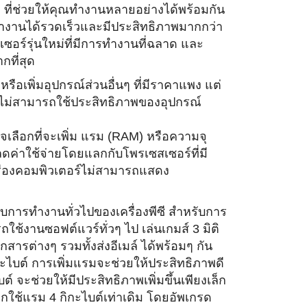
g ที่ช่วยให้คุณทำงานหลายอย่างได้
พร้อมกัน
ำงานได้รวดเร็วและมีประสิทธิ
ภาพมากกว่า
ซอร์รุ่นใหม่
ที่มีการทำงานที่ฉลาด และ
กที่สุด
หรือเพิ่มอุปกรณ์ส่
วนอื่นๆ ที่มีราคาแพง แต่
้ไม่สามารถใช้ประสิทธิ
ภาพของอุปกรณ์
ลือกที่จะเพิ่ม แรม (RAM) หรือความจุ
อลดค่าใช้จ่ายโดยแลกกั
บโพรเซสเซอร์ที่มี
่
องคอมพิวเตอร์ไม่
สามารถแสดง
ับการทำงานทั่
วไปของเครื่องพีซี สำหรับการ
ช้งานซอฟต์แวร์ทั่วๆ ไป เล่นเกมส์ 3 มิติ
สารต่างๆ รวมทั้งส่งอีเมล์ ได้พร้อมๆ กัน
กิกะไบต์ การเพิ่มแรมจะช่วยให้ประสิทธิ
ภาพดี
บต์ จะช่วยให้มีประสิทธิภาพเพิ่มขึ้
นเพียงเล็ก
หากใช้แรม 4 กิกะไบต์เท่าเดิม โดยอัพเกรด