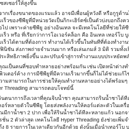
สเซอร์ให้สูงขึ้
น
กเรื่องขนาดของแรมแล้ว อาจมีเพื่อนผู้หวังดี หรือกูรูด้านไอท
เร็วของซีพียู
ที่มีหน่วยวัดเป็นกิกะเฮิร์ตซ์
เป็นตัวบ่งบอกถึงคว
อไป เพราะค่ายซีพียู อย่างอินเทล จะมีเทคโนโลยีที่ช่วยให้ซีพ
ร็ว หรือ ที่เรียกว่าการโอเวอร์คล็อก คือ อินเทล เทอร์โบ บูสต์ 
เร็วได้
ตามที่ต้องการ ทำงานได้เร็วขึ้นในทันทีที่ต้
องทำงานห
ฟิ
นิชัน ส่งภาพถ่ายจำนวนมาก หรือเล่นเกมส์ 3 มิติ รวมทั้งเป
ประสิ
ทธิภาพยิ่งขึ้น และปรับเข้าสู่
การทำงานแบบประหยัดพล
ุณเป็นคนที่ชอบทำหลายอย่
างพร้อมกัน เช่น เปิดหน้าต่างท
ิวเตอร์
ค้าง การมีซีพียูที่มีความเร็วมากขึ้
นก็ไม่ได้ช่วยแก้ไข
วามสามารถในการช่วยให้คุ
ณทำงานหลายอย่างได้พร้อมๆ กัน
r Threading สามารถตอบโจทย์นี้
ินตนาการถึงเวลาที่คุณจิบน้ำ
ชา คุณสามารถรินน้ำชาได้ที
อร์หลายตัวในซีพียู โดยส่งพลังงานให้คอร์แต่ละตั
วในเครื่
ุณมีกาน้ำชา 2 ปาก เพื่อให้รินน้ำชาได้ทีละหลายแก้
ว นอกจา
รชั่น 2 ตัวล่าสุด เทคโนโลยี Hyper Threading ยังช่วยเพ
ึง 8 รายการในเวลาเดียวกันอีกด้วย ดังนั้นเมื่อนำเทอร์โบ