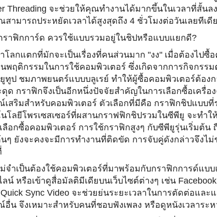
r Threading จะช่วยให้คุณทำงานได้มากขึ้
นในเวลาที่สั้นลง
ณสามารถประหยัดเวลาได้สู
งสุดถึง 4 ชั่วโมงต่อวันเลยทีเดี
กราฟิกการ์ด ควรใช้แบบรวมอยู่ในชิปหรื
อแบบแยกดี?
าโลกแตกที่มักจะเป็นเรื่
องที่คนส่วนมาก "งง" เมื่อต้องไปซื้อ
่ยนพฤติกรรมในการใช้คอมพิ
วเตอร์ ซึ่งเกิดจากการกิจกรรมต่
 ยูทูป ชมภาพยนตร์แบบบลูเรย์ ทำให้ผู้ซื้อคอมพิวเตอร์ต้
องก
ดุด กราฟิกจึงเป็นอีกหนึ่งปัจจั
ยสำคัญในการเลือกซื้อเครื่
อง
์เสริมสำหรับคอมพิวเตอร์ ตัวเลือกที่มีคือ กราฟิกชิปแบบที่รว
นโลยี
โพรเซสเซอร์ที่ผสานกราฟฟิกชิ
ปรวมในซีพียู จะทำให
ลือกซื้อคอมพิวเตอร์ การใช้กราฟิกสูงๆ กับซีพียูรุ่นเริ่มต้น 
มต้นๆ ยังจะคงจะมีการทำงานที่ติดขัด การจับคู่ดังกล่าวจึงไม่
่
ม่จำเป็นต้องใช้คอมพิวเตอร์
ที่มาพร้อมกับกราฟิกการด์
แบบแ
น์ หรือเข้าดูสื่อมัลติมีเดียบนเว็
บไซต์ต่างๆ เช่น Facebook
l Quick Sync Video จะช่วยย่นระยะเวลาในการตัดต่
อและแช
์อื่น จึงเหมาะสำหรับคนที่ชอบฟังเพลง หรือดูหนังเวลาระหว