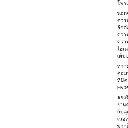
โพรเซ
นอกจา
ความ
อีกต่
ความเ
ความ
ไฮเด
เต็ม
หากค
คอมพ
ที่มี
ค
Hype
ลองจ
งานค
กับค
เนอเ
มากถ