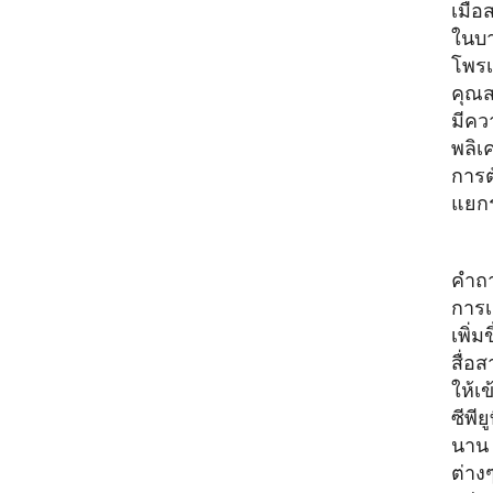
เมื่
ในบา
โพรเ
คุณส
มีคว
พลิเค
การต
แยกรา
คำถา
การเ
เพิ่มขึ
สื่อส
ให้เข
ซีพียูท
นาน 
ต่าง