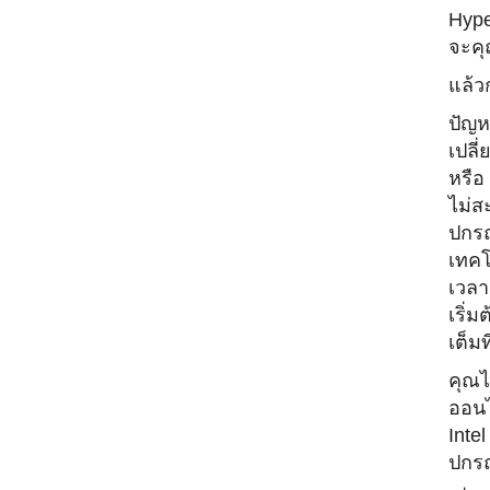
Hype
จะคุ
แล้ว
ปัญห
เปลี
หรือ
ไม่สะ
ปกรณ
เทคโ
เวลาเ
เริ่
เต็มที
คุณไ
ออนไล
Inte
ปกรณ