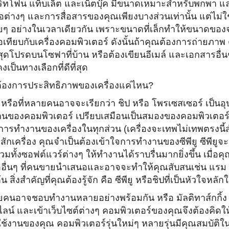
์ทโฟน แท็บเล็ต และเน็ตบุ๊ค มีขนาดเหมาะสำหรับพกพา 
่อต่างๆ และการสื่อสารของคุณเพียงบางส่
วนเท่านั้น แต่ไม
ๆ อย่างในเวลาเดียวกัน เพราะขนาดที่เล็กทำให้ขนาดข
่อเทียบกับเครื่องคอมพิ
วเตอร์ ดังนั้นถ้าคุณต้องการถ่ายภา
สุ
ดโปรดบนโซฟาที่บ้าน หรือต้องเขียนอีเมล์ และเอกสารอื่นๆ อ
งเป็นทางเลือกที่ดีที่สุด
้องการประสิทธิภาพของเครื่
องแค่ไหน?
ยู หรือที่หลายคนอาจจะเรียกว่า ชิป หรือ โพรเซสเซอร์ เป็นอุป
นของคอมพิวเตอร์ เปรียบเสมือนเป็นสมองของคอมพิ
วเตอร์
ารทำงานของเครื่องในทุ
กส่วน (เครื่องจะเทพไม่เทพตรงนี้
สักเครื่อง คุณจำเป็นต้องเข้
าใจการทำงานของซีพียู ซีพียูจะ
วมทั้งซอฟต์แวร์ต่างๆ ให้ทำงานได้ราบรื่นมากยิ่งขึ้น เมื่อค
ดอื่นๆ ที่คนขายนำเสนอและอาจจะทำให้คุ
ณสับสนเช่น แรม ก
ต้น สิ่งสำคัญที่คุณต้องรู้จัก คือ ซีพียู หรือชิปที่เป็นหัวใจหลั
กใ
ยคนอาจชอบทำงานหลายอย่างพร้
อมกัน หรือ มัลติทาส์กกิ้
ลน์ และเข้าเว็บไซต์ต่างๆ คอมพิวเตอร์ของคุณจึงต้องคิดให
ช้งานของคุณ คอมพิวเตอร์รุ่นใหม่ๆ หลายรุ่นมีคุณสมบัติ
ใ