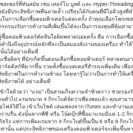
ซสเซอร์ที่ทั
นสมัย เช่น เทอร์โบ บูสต์ และ Hyper-Threadin
้งยังมีประสิทธิภาพที่
ฉลาดล้ำ เปรียบได้กับคนที่มีไอคิวสูงที่
ท
ั้นในการเลือกซื้อคอมพิ
วเตอร์แต่ละครั้ง ถ้าคุณเลือกโพรเซสเ
รถรองรับการทำงานที่เพิ่
มขึ้นได้จะเป็นการลงทุนที่คุ้
มค่ามา
ี่ผู้ซื้อคอมพิวเตอร์ตัดสิ
นใจผิดพลาดบ่อยครั้ง คือ การเลือกซื้อ
้คำนึงถึงอุปกรณ์หลักที่
จะเป็นสมองสั่งงานของเครื่อง ทำให
นั้นได้อย่
างเต็มที่
ชื่อผิดๆ ที่มักเกิดขึ้นตอนเลือกซื้
อคอมพิวเตอร์ หลายคนอาจเ
ร์ดดิสก์ที่
มากขึ้น รวมทั้งซื้อแบตเตอรี่สำรองเพิ่
มเติม เพื่
ิทธิ
ภาพในการทำงานช้าลง โดยหารู้ไม่ว่าเป็นการทำให้เครื
ิทธิภาพได้ อย่างเต็มที่
เข้าใจด้วยว่า "แรม" เป็นส่วนเก็บความจำชั่วคราว ช่วยรองร
นทั่วไป แรมขนาด 4 กิกะไบต์จัดว่าเพียงพอแล้ว คุณสามารถใ
่อไฟล์วิดีโอ เข้าเว็บไซต์ เล่นเพลงจาก iTunes และทำงานเอก
ราบรื่น ดังนั้นหากพีซี หรือ โน้ตบุ๊กที่ซื้อมาแรมมีแค่ 1-2 
ด้จริง แต่การเพิ่มแรมจาก 4 กิกะไบต์ขึ้นเป็น 6 หรือ 8 กิกะไ
เท่านั้น แต่ประสิทธิภาพของเครื่องคอมพิ
วเตอร์จะเพิ่มขึ้น