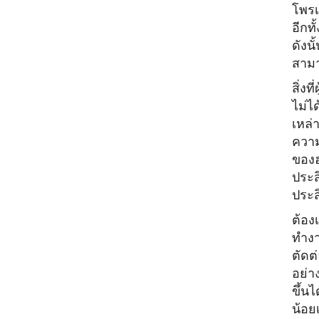
โพรเ
อีกทั
ดังน
สามา
สิ่งท
ไม่ได
เหล่า
ความเ
ของฮา
ประส
ประส
ต้อง
ทำงา
ตัดต
อย่าง
ขึ้นไ
น้อย