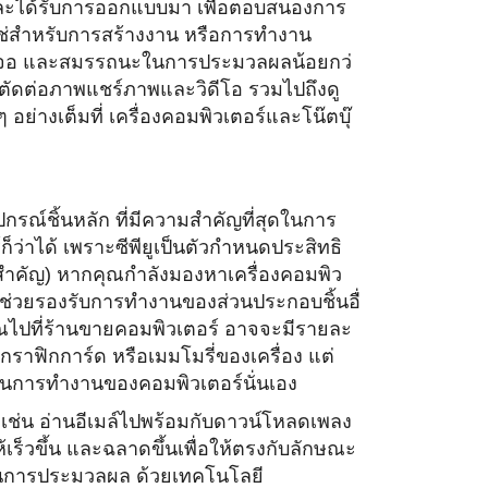
และได้รับการออกแบบมา เพื่อตอบสนองการ
่ใช่สำหรับการสร้างงาน หรือการทำงาน
องจอ และสมรรถนะในการประมวลผลน้อยกว่
พ ตัดต่อภาพแชร์ภาพและวิดีโอ รวมไปถึงดู
ย่างเต็มที่ เครื่องคอมพิวเตอร์และโน๊ตบุ๊
กรณ์ชิ้นหลัก ที่มีความสำคัญที่สุ
ดในการ
ก็ว่าได้ เพราะซีพียูเป็นตัวกำหนดประสิ
ทธิ
สำคั
ญ) หากคุณกำลังมองหาเครื่องคอมพิ
ว
ช่วยรองรั
บการทำงานของส่วนประกอบชิ้นอื่
ุณไปที่ร้านขายคอมพิ
วเตอร์ อาจจะมีรายละ
ราฟิกการ์ด หรือเมมโมรี่ของเครื่อง แต่
นการทำงานของคอมพิวเตอร์นั่
นเอง
ง เช่น อ่านอีเมล์ไปพร้อมกับดาวน์
โหลดเพลง
้
เร็วขึ้น และฉลาดขึ้นเพื่อให้ตรงกับลั
กษณะ
นการประมวลผล ด้วยเทคโนโลยี