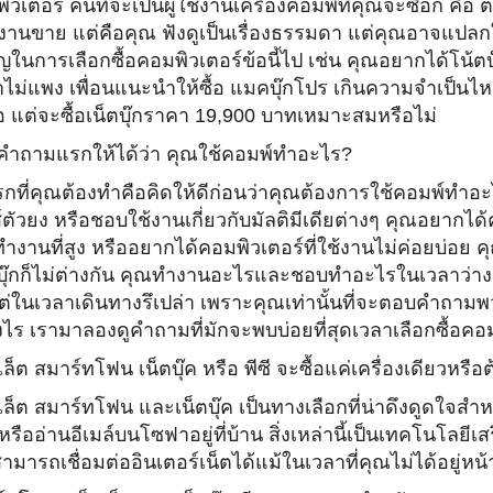
วเตอร์ คนที่จะเป็นผู้ใช้งานเครื่
องคอมพ์ที่คุณจะซื้อก็ คือ 
งานขาย แต่คือคุณ ฟังดูเป็นเรื่องธรรมดา แต่คุณอาจแปลกใ
ญในการเลือกซื้อคอมพิ
วเตอร์ข้อนี้ไป เช่น คุณอยากได้โน้ตบ
ไม่แพง เพื่อนแนะนำให้ซื้อ แมคบุ๊กโปร เกินความจำเป็น
โอ แต่จะซื้อเน็ตบุ๊กราคา 19,900 บาทเหมาะสมหรือไม่
ำถามแรกให้ได้ว่า คุณใช้คอมพ์ทำอะไร?
รกที่คุณต้องทำคือคิดให้ดี
ก่อนว่าคุณต้องการใช้คอมพ์
ทำอะไ
์ตัวยง หรือชอบใช้งานเกี่ยวกับมัลติมี
เดียต่างๆ คุณอยากได้
ำงานที่สูง หรืออยากได้คอมพิวเตอร์ที่ใช้
งานไม่ค่อยบ่อย ค
ุ๊กก็ไม่ต่างกัน คุ
ณทำงานอะไรและชอบทำอะไรในเวลาว่
าง
ต่ในเวลาเดิ
นทางรึเปล่า เพราะคุณเท่านั้นที่
จะตอบคำถามพวกนี
งไร เรามาลองดูคำถามที่มักจะพบบ่
อยที่สุดเวลาเลือกซื้อคอ
ล็ต สมาร์ทโฟน เน็ตบุ๊ค หรือ พีซี จะซื้อแค่เครื่องเดียวหรือต
เล็ต สมาร์ทโฟน และเน็ตบุ๊ค เป็นทางเลือกที่น่าดึงดู
ดใจสำหรั
หรืออ่านอีเมล์บนโซฟาอยู่ที่บ้
าน สิ่งเหล่านี้เป็นเทคโนโลยีเสร
ามารถเชื่อมต่ออิ
นเตอร์เน็ตได้แม้ในเวลาที่คุ
ณไม่ได้อยู่หน