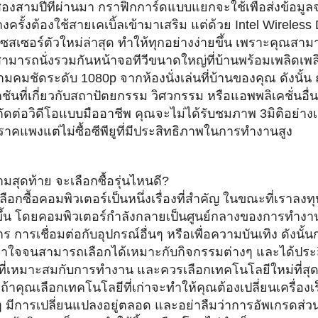
อสองสามปีที่ผ่านมา กราฟิกการ์ดแบบแยกจะใช้เพื่อส่
งข้อมูล
งครั้งต้องใช้สายเคเบิ้
ลเข้ามาเสริม แต่ด้วย Intel Wireless D
ซสเซอร์ตัวใหม่ล่าสุด ทำให้ทุกอย่างง่ายขึ้น เพราะคุณสามา
ามารถนั่งรวมกันหน้าจอทีวี
ขนาดใหญ่ที่บ้านพร้อมเพลิดเพล
ามคมชัดระดับ 1080p จากห้องนั่งเล่นที่บ้านของคุณ ดังนั้น 
ชันที่เกี่ยวกั
บสถาปัตยกรรม วิศวกรรม หรือแอพพลิเคชั่นอื่นที
ัดต่อวิดีโอแบบมื
ออาชีพ คุณจะไม่ได้รับชมภาพ 3มิติอย่างเ
คแพงแต่ไม่ซื้อซีพียูที่
มีประสิทธิภาพในการทำงานสูง
มสุดท้าย จะเลือกซื้อรุ่นไหนดี?
ลือกซื้อคอมพิวเตอร์เป็นหนึ่
งเรื่องที่สำคัญ ในขณะที่เราล
้
น โดยคอมพิวเตอร์กำลังกลายเป็นศู
นย์กลางของการทำงา
าร การเชื่อมต่อกับอุปกรณ์อื่นๆ หรือเพื่อความบันเทิง ดังนั้
้
าใจจนสามารถเลือกได้เหมาะกับกิ
จกรรมต่างๆ และได้ประสิ
ี่
เหมาะสมกับการทำงาน และควรเลือกเทคโนโลยีใหม่ที่สุ
ด
ถ้าคุณเลือกเทคโนโลยีที่เก่
าจะทำให้คุณต้องเปลี่ยนเครื่
องเ
ๆ มีการเปลี่ยนแปลงอยู่ตลอด และอย่าลืมว่าการอัพเกรดส่วนอ