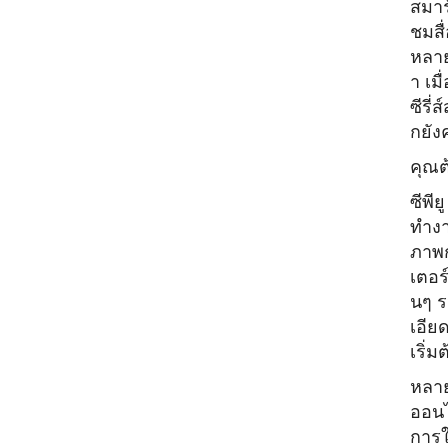
สมาร
ชมสื
หลาย
า เมื
ซีรี่ส์
กยังค
คุณต
ซีพี
ทำงา
ภาพก
เตอร์
นๆ ร
เอีย
เริ่ม
หลา
ออนไ
การใ