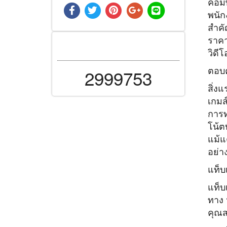
คอมพิ
พนัก
สำคั
ราคา
วิดี
2999753
ตอบค
สิ่งแ
เกมส
การท
โน้ตบ
แม้แ
อย่า
แท็บเ
แท็บ
ทาง 
คุณส