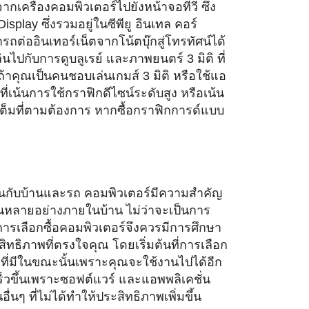
จากเครื่องคอมพิวเตอร์
ไปยังหน้าจอทีวี ซึ่ง
isplay ซึ่งรวมอยู่ในซีพียู อินเทล คอร์
รถต่ออินเทอร์เน็
ตจากโน้ตบุ๊กสู่โทรทัศน์ได้
ิ
นไปกับการดูบลูเรย์ และภาพยนตร์ 3 มิติ ที่
ถ้าคุณเป็นคนชอบเล่นเกมส์ 3 มิติ หรือใช้แอ
่เน้
นการใช้กราฟิกดีไซน์ระดับสูง หรือเน้น
ต็มที่ตามต้องการ หากซื้อกราฟิกการด์
แบบ
งทุนกับบ้านและรถ คอมพิวเตอร์มีความสำคัญ
นหลายอย่
างภายในบ้าน ไม่ว่าจะเป็นการ
นการเลือกซื้อคอมพิวเตอร์
จึงควรมีการศึกษา
ทธิภาพที่ตรงใจคุณ โดยเริ่มต้นที่การเลือก
ที่มีในขณะนั้นเพราะคุณจะใช้
งานไปได้อีก
ร็วขึ้นเพราะซอฟต์แวร์ และแอพพลิเคชั่น
ื่
นๆ ที่ไม่ได้ทำให้ประสิทธิภาพเพิ่
มขึ้น