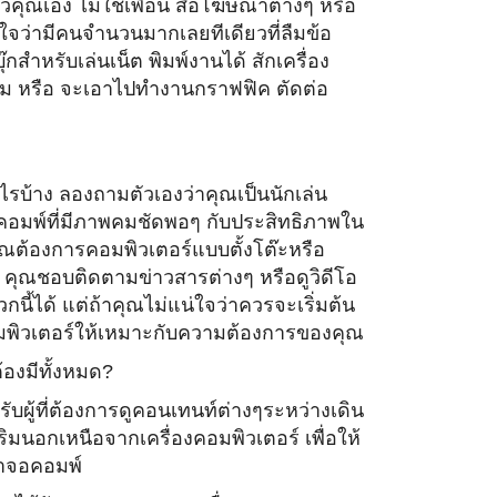
ตัวคุณเอง ไม่ใช่เพื่อน สื่อโฆษณาต่างๆ หรือ
จว่ามี
คนจำนวนมากเลยทีเดียวที่ลืมข้
อ
ุ๊กสำหรับเล่
นเน็ต พิมพ์งานได้ สักเครื่อง
ไหม หรือ จะเอาไปทำงานกราฟฟิค ตัดต่อ
รบ้าง ลองถามตัวเองว่าคุณเป็นนักเล่
น
คอมพ์ที่มีภาพคมชั
ดพอๆ กับประสิทธิภาพใน
ุณต้องการคอมพิวเตอร์แบบตั้
งโต๊ะหรือ
 คุณชอบติดตามข่าวสารต่างๆ หรือดูวิดีโอ
้ได้ แต่ถ้าคุณไม่แน่ใจว่าควรจะเริ่
มต้น
มพิ
วเตอร์ให้เหมาะกับความต้
องการของคุณ
้
องมีทั้งหมด?
บผู้ที่ต้องการดู
คอนเทนท์ต่างๆระหว่างเดิน
ิ
มนอกเหนือจากเครื่องคอมพิวเตอร์ เพื่อให้
้าจอคอมพ์